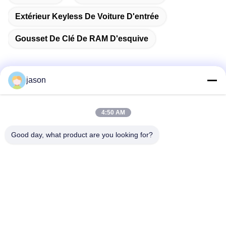
Extérieur Keyless De Voiture D'entrée
Gousset De Clé De RAM D'esquive
jason
Contactez rapidement
4:50 AM
Adresse
Good day, what product are you looking for?
7089 secteur 201101 Changhaï Chine de Zhongchun Rd
Minhang
Téléphone
86-21-59176316
Email
sales@wekipart.com