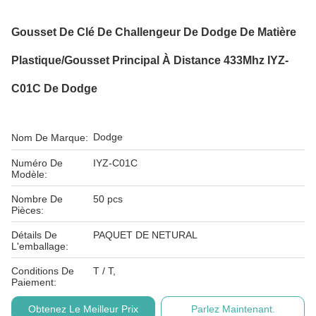
Gousset De Clé De Challengeur De Dodge De Matière
Plastique/gousset Principal À Distance 433Mhz IYZ-
C01C De Dodge
Dodge
Nom De Marque:
Numéro De
IYZ-C01C
Modèle:
Nombre De
50 pcs
Pièces:
Détails De
PAQUET DE NETURAL
L'emballage:
Conditions De
T / T,
Paiement:
Obtenez Le Meilleur Prix
Parlez Maintenant.