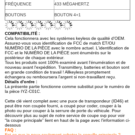
FRÉQUENCE
433 MÉGAHERTZ
BOUTONS
BOUTON 4+1
COMPATIBILITÉ :
Cela fonctionnera avec les systèmes keyless de qualité d'OEM.
Assurez-vous vous identification de FCC de match ET/OU
NUMÉRO DE LA PIÈCE avec le nombre actuel. L'identification de
FCC et le NUMÉRO DE LA PIÈCE sont énumérés sur le
postérieur de chaque extérieur.
Tous les produits sont 100% examiné avant l'énumération et de
nouveau avant l'expédition. Transmittery, batteries et bouton sont
en grande condition de travail ! Allkeyless promptement
échangera ou remboursera l'argent si non-travaillant reçu.
Détails d'ordre :
La présente partie fonctionne comme substitut pour le numéro de
la pièce IYZ-C01C.
Cette clé vient complet avec une puce de transpondeur (ID46) et
peut être non coupée fourni, a coupé pour coder, couper à la
photo ou pour couper à la serrure de porte du véhicule. Pour
découvrir plus au sujet de notre service de coupe svp pour voir
“la coupe principale” lient en haut de la page avec l'information ci-
dessous
FAQ :
Est-ce que je peux seulement acheter la coquille principale ?