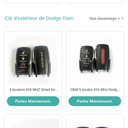
2023
Clé d'extérieur de Dodge Ram
Vue davantage > >
4 boutons 434 MHZ Smart Key
OEM 5 bouton 434 MHz Dodge
Fob pour 2019-2023 Dodge Ram
Ram clé à distance Smart Key
Pickup clé à distance
Fob pour 1500 TRX 2021-2024
Parlez Maintenant.
Parlez Maintenant.