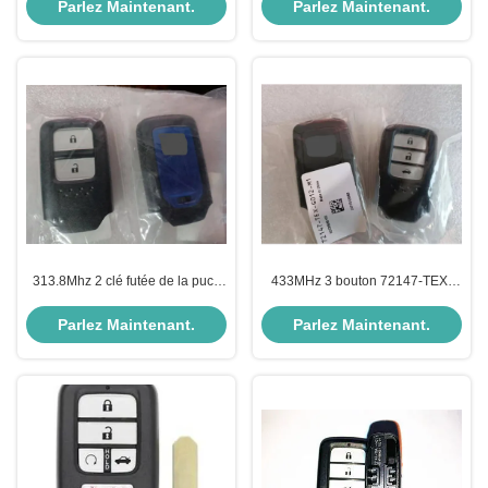
télécommande Pour 2017 - 2021
intelligente Pour Honda Civic
Parlez Maintenant.
Parlez Maintenant.
Honda Civic
2022-2024
313.8Mhz 2 clé futée de la puce
433MHz 3 bouton 72147-TEX-
72147-T5A-J01 du bouton 47
G012-M1 pour la clé à distance
pour la ville de Honda Fit
de Honda
Parlez Maintenant.
Parlez Maintenant.