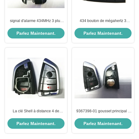
signal d'alarme 434MHz 3 plus
434 bouton de mégahertz 3
9317163-02 NBGIDGNG1
9337246-01 NBG1DGNG1 pour
2013DJ5983 pour la clé de
la portière de voiture d'Ulock
Parlez Maintenant.
Parlez Maintenant.
voiture de BMW
La clé Shell à distance 4 de
9367398-01 gousset principal à
voiture d'OM BMW boutonnent
distance complet futé de la puce
l'identification NBGIDGNG1 de
ID49 BMW d'IDGNG3 434mhz
Parlez Maintenant.
Parlez Maintenant.
FCC de 434MHz 9367401-01