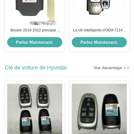
Bouton 2018-2022 principal à
La clé intelligente d'OEM 72147-
distance d'OEM 4+1 de la puce
T9A-H01 Honda, 3 boutonnent le
4A CWTWB1G0090 de Honda
gousset principal à distance
Parlez Maintenant.
Parlez Maintenant.
433Mhz
Clé de voiture de Hyundai
Vue davantage > >