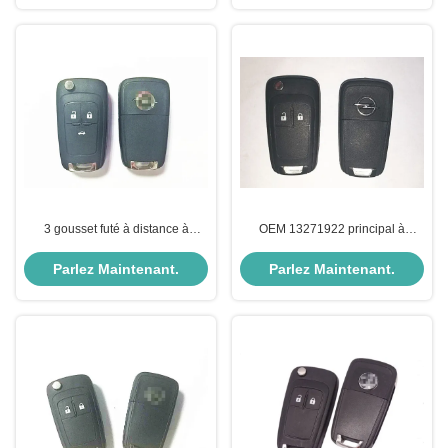
3 gousset futé à distance à
OEM 13271922 principal à
distance complet 13271922 de
distance d'Opel de clé de voiture
clé de gousset de clé du bouton
de Vauxhall de matière plastique
Parlez Maintenant.
Parlez Maintenant.
433mhz Opel
de 2btn 433mhz disponible