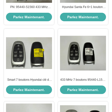
PN: 95440-S1560 433 MHz
Hyundai Santa Fe 6+1 boutons
Smart Key Pour le véhicule
clé intelligente clé automatique
Hyundai Santa Fe 2021-2022
PN: 95440-S1660 TQ8-FOB-4F28
Parlez Maintenant.
Parlez Maintenant.
Smart 7 boutons Hyundai clé de
433 MHz 7 boutons 95440-L1500
voiture 433MHz numéro de pièce
Hyundai Smart Key Fob pour
95440-N9080 Pour Hyundai
Sonata 2019-2023
Parlez Maintenant.
Parlez Maintenant.
Tucson