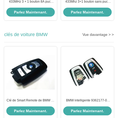
433MHz 3 + 1 bouton 8A puce
433Mhz 3+1 bouton sans puce
95440-C1001 clé intelligente
95430-C1010 Flip clé à distance
Pour Hyundai Sonata
Pour Hyundai Sonata
Parlez Maintenant.
Parlez Maintenant.
clés de voiture BMW
Vue davantage > >
Clé de Smart Remote de BMW de
BMW intelligente 9362177-01
2016 4 boutons de matière
Nbg1dgng1 2013dj5983 de clé
plastique pour YG0HUF 5662
de voiture de BMW
Parlez Maintenant.
Parlez Maintenant.