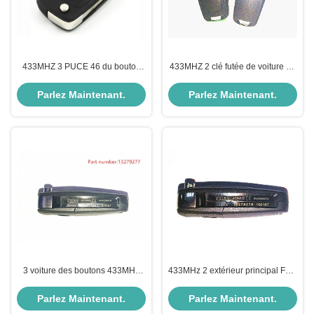
433MHZ 3 PUCE 46 du bouton
433MHZ 2 clé futée de voiture de
13279277 pour Astra J/clé de
clé de voiture de Vauxhall du
voiture Vauxhall d'insignes
bouton 95507072 pour l'Opel
Parlez Maintenant.
Parlez Maintenant.
Corsa D
3 voiture des boutons 433MHz
433MHz 2 extérieur principal FOB
13279277 Vauxhall Astra Key
principal de Vauxhall Vauxhall du
Fob Corsa Insignia Zafira
bouton 13279278 pour des
Parlez Maintenant.
Parlez Maintenant.
Vauxhall Flip Key For
insignes/Zafira C