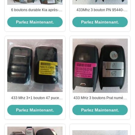
6 boutons durable Kia après-
433Mhz 3 bouton PN 95440-
vente clé de voiture avec
D9510 47 puce clé intelligente
fréquence 433MHz
Pour 2019- KIA Sportage
Parlez Maintenant.
Parlez Maintenant.
433 Mhz 3+1 bouton 47 puce
433 MHz 3 boutons Prat numéro
numéro de pièce 95440-F6000
95440-G5100 47 Chip Smart Key
TQ8-FOB-4F10 Smart Key Pour
Pour 2016- Kia Niro
Parlez Maintenant.
Parlez Maintenant.
Kia Cadenza