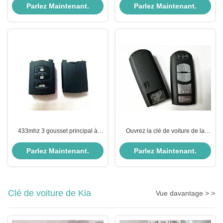
SKE13E-01 Mazda Smart de
la clé 5WK49531F de noir de
Parlez Maintenant.
Parlez Maintenant.
mégahertz 3
bouton professionnel de la
couleur 2
433mhz 3 gousset principal à
Ouvrez la clé de voiture de la
distance FOB de clé de matière
puce WAZSKE13D01 Mazda du
plastique Mazda du bouton
SCION IA 4B 49 de portière de
Parlez Maintenant.
Parlez Maintenant.
5WK49534F pour Mazda 2 séries
voiture
Clé de voiture de Kia
Vue davantage > >