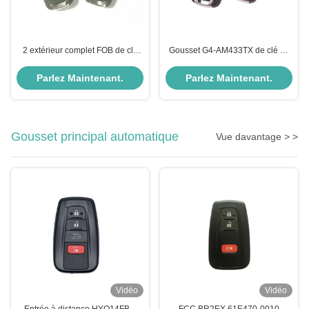
2 extérieur complet FOB de clé
Gousset G4-AM433TX de clé de
d'Opel du gousset 13574868 de
Corsa Meriva Vauxhall/gousset
clé de voiture de Vauxhall de
principal à distance bouton du
Parlez Maintenant.
Parlez Maintenant.
bouton
noir 2
Gousset principal automatique
Vue davantage > >
Vidéo
Vidéo
Entrée à distance HYQ14FBC
FCC BR2EX 61E470-0010