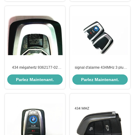
434 mégahertz 9362177-02
signal d'alarme 434MHz 3 plus
NBGIDGNG1 pour le noir 2015 -
9362177-01 NBG1DGNG1
clé 2017 de voiture de BMW
2013DJ5983 pour la clé de
Parlez Maintenant.
Parlez Maintenant.
voiture de BMW