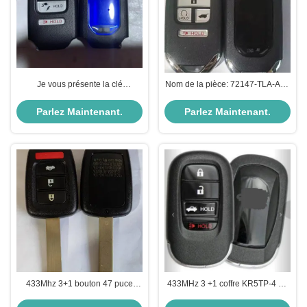
Je vous présente la clé
Nom de la pièce: 72147-TLA-A01
intelligente Honda Clarity 72147-
KR5V2X 434 MHz
TRW-A02 6 boutons KR5V2X
Parlez Maintenant.
Parlez Maintenant.
433Mhz
433Mhz 3+1 bouton 47 puce
433MHz 3 +1 coffre KR5TP-4 4A
MLBHLIK6-1TA clé
puce 72147-T20-A01 clé