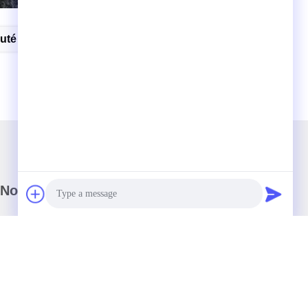
 Futé De BMW
Télélancement De BMW X6
Notre newsletter
Abonnez-vous à notre newsletter pour des réductions et plus
encore.
Photo
Video Call