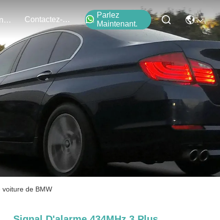
Parlez
Contactez-Nous
Événements
Maintenant.
 voiture de BMW
Signal D'alarme 434MHz 3 Plus