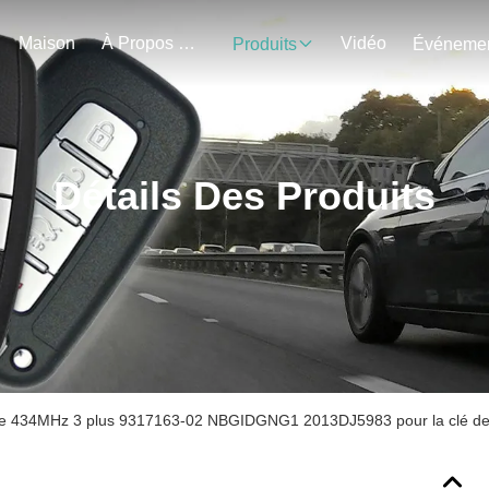
Maison
À Propos De Nous
Vidéo
Produits
Détails Des Produits
rme 434MHz 3 plus 9317163-02 NBGIDGNG1 2013DJ5983 pour la clé de