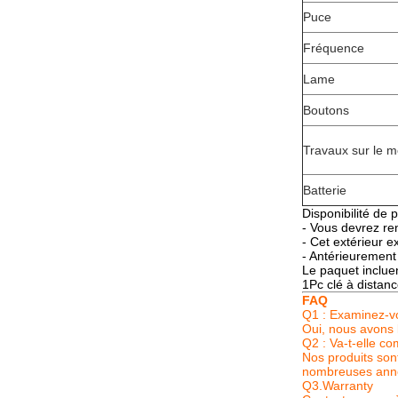
Puce
Fréquence
Lame
Boutons
Travaux sur le 
Batterie
Disponibilité de
- Vous devrez ren
- Cet extérieur 
- Antérieurement 
Le paquet incluen
1Pc clé à distan
FAQ
Q1 : Examinez-vo
Oui, nous avons l
Q2 : Va-t-elle co
Nos produits son
nombreuses ann
Q3.Warranty