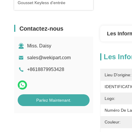
Gousset Keyless d'entrée
Contactez-nous
Les Infor
Miss. Daisy
Les Info
sales@wekipart.com
+8618879953428
Lieu D'origine:
IDENTIFICAT
Logo:
Parlez Maintenant.
Numéro De La
Couleur: