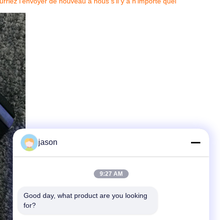
urriez l'envoyer de nouveau à nous s'il y a n'importe quel
jason
9:27 AM
Good day, what product are you looking 
for?