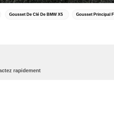
Gousset De Clé De BMW X5
Gousset Principal
actez rapidement
dresse
089 secteur 201101 Changhaï Chine de Zhongchun Rd
inhang
éléphone
6-21-59176316