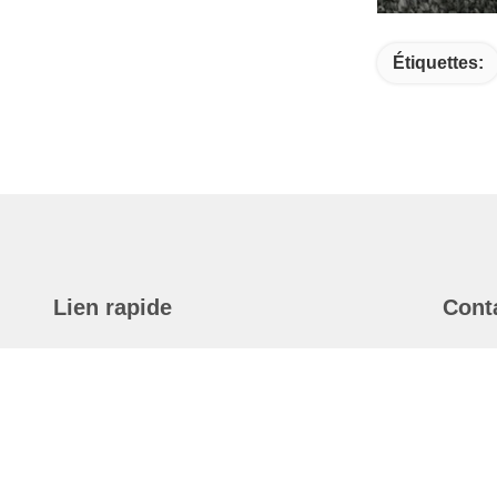
Étiquettes:
Lien rapide
Cont
Maison
A
7
Produits
M
À Propos De Nous
T
Vidéo
8