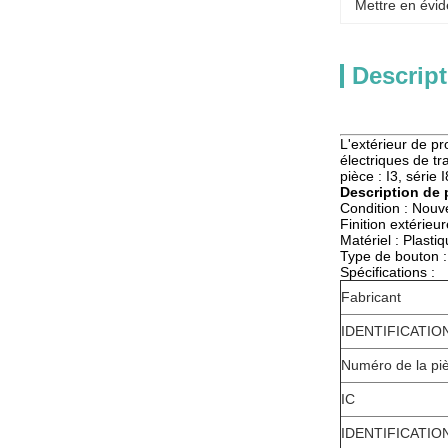
Mettre en évid
Descript
L'extérieur de p
électriques de t
pièce : I3, série I
Description de 
Condition : Nou
Finition extérieur
Matériel : Plasti
Type de bouton :
Spécifications :
Fabricant
IDENTIFICATION
Numéro de la pi
IC
IDENTIFICATIO