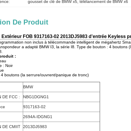
ence:
gousset de clé de BMW x5
, 
télélancement de BMW x6
ion De Produit
Extérieur FOB 9317163-02 2013DJ5983 d'entrée Keyless
rogrammation non inclus à télécommande intelligent de mégahertz Sma
ranspondeur a adapté BMW I3, la série I8. Type de bouton : 4 boutons (
8.
produit :
veau
e : Noir
que
 4 boutons (la serrure/ouvrent/panique de tronc)
BMW
 DE FCC :
NBG1DGNG1
èce
9317163-02
2694A-IDGNG1
N DE CMIIT
2013DJ5983