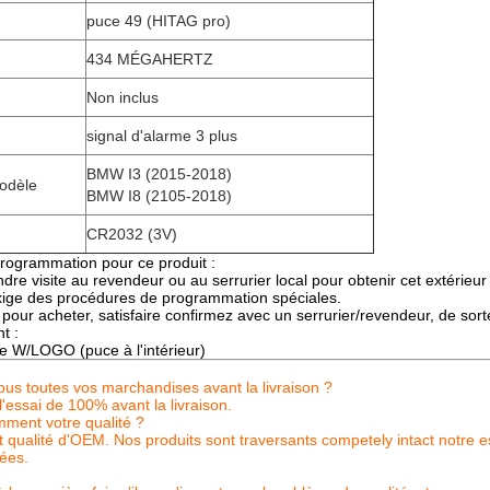
puce 49 (HITAG pro)
434 MÉGAHERTZ
Non inclus
signal d'alarme 3 plus
BMW I3 (2015-2018)
modèle
BMW I8 (2105-2018)
CR2032 (3V)
 programmation pour ce produit :
dre visite au revendeur ou au serrurier local pour obtenir cet extérieu
exige des procédures de programmation spéciales.
pour acheter, satisfaire confirmez avec un serrurier/revendeur, de sort
t :
ce W/LOGO (puce à l'intérieur)
us toutes vos marchandises avant la livraison ?
'essai de 100% avant la livraison.
mment votre qualité ?
t qualité d'OEM. Nos produits sont traversants competely intact notre 
ées.