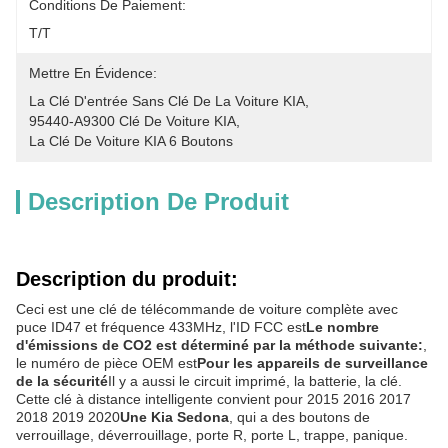
Conditions De Paiement:
T/T
Mettre En Évidence:
La Clé D'entrée Sans Clé De La Voiture KIA
, 
95440-A9300 Clé De Voiture KIA
, 
La Clé De Voiture KIA 6 Boutons
Description De Produit
Description du produit:
Ceci est une clé de télécommande de voiture complète avec
puce ID47 et fréquence 433MHz, l'ID FCC est
Le nombre
d'émissions de CO2 est déterminé par la méthode suivante:
,
le numéro de pièce OEM est
Pour les appareils de surveillance
de la sécurité
Il y a aussi le circuit imprimé, la batterie, la clé.
Cette clé à distance intelligente convient pour 2015 2016 2017
2018 2019 2020
Une Kia Sedona
, qui a des boutons de
verrouillage, déverrouillage, porte R, porte L, trappe, panique.