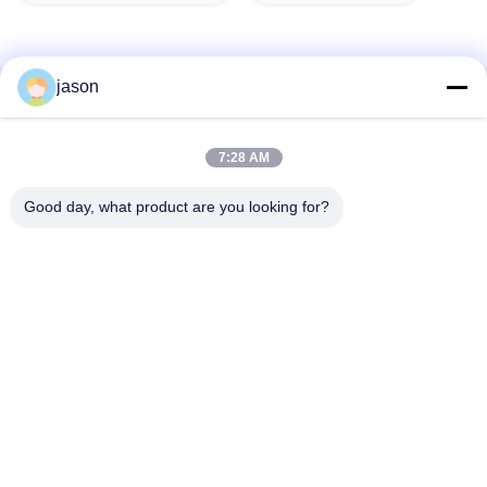
jason
Contactez rapidement
7:28 AM
Adresse
7089 secteur 201101 Changhaï Chine de Zhongchun Rd
Good day, what product are you looking for?
Minhang
Téléphone
86-21-59176316
Email
sales@wekipart.com