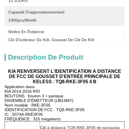
10 JOURS
Capacité D'approvisionnement:
1000pcs/month
Mettre En Évidence:
Clé D'extérieur De KIA
, 
Gousset De Clé De KIA
Description De Produit
KIA RENVERSENT L'IDENTIFICATION À DISTANCE
DE FCC DE GOUSSET D'ENTRÉE PRINCIPALE DE
KELESS : TQ8-RKE-3F05 4 B
Application dans :
KIA 2014-2016 RIO
BOUTONS : bouton 3 + panique
ENSEMBLE D'ÉMETTEUR (UB14MY)
Nom modèle : RKE-3F05
IDENTIFICATION DE FCC : TQ8-RKE-3F05
IC : 5074A-RKE3F05
FRÉQUENCE : 315 mégahertz
Clé à distance TQ8-RKE-3F05 de secousse