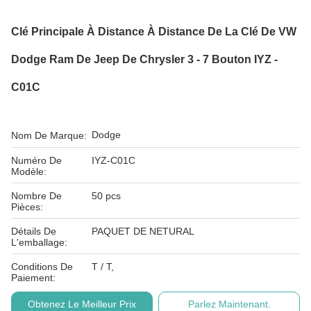
Clé Principale À Distance À Distance De La Clé De VW
Dodge Ram De Jeep De Chrysler 3 - 7 Bouton IYZ -
C01C
Dodge
Nom De Marque:
Numéro De
IYZ-C01C
Modèle:
Nombre De
50 pcs
Pièces:
Détails De
PAQUET DE NETURAL
L'emballage:
Conditions De
T / T,
Paiement:
Obtenez Le Meilleur Prix
Parlez Maintenant.