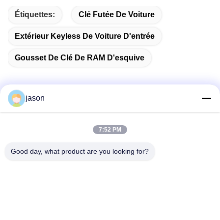
Étiquettes:
Clé Futée De Voiture
Extérieur Keyless De Voiture D'entrée
Gousset De Clé De RAM D'esquive
jason
Contactez rapidement
7:52 PM
Adresse
Good day, what product are you looking for?
7089 secteur 201101 Changhaï Chine de Zhongchun Rd
Minhang
Téléphone
86-21-59176316
Email