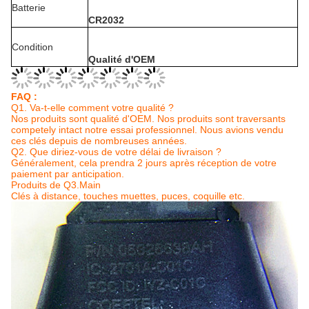
Batterie
CR2032
Condition
Qualité d'OEM
FAQ :
Q1.
Va-t-elle comment votre qualité ?
Nos produits sont qualité d'OEM. Nos produits sont traversants
competely intact notre essai professionnel. Nous avions vendu
ces clés depuis de nombreuses années.
Q2. Que diriez-vous de votre délai de livraison ?
Généralement, cela prendra 2 jours après réception de votre
paiement par anticipation.
Produits de Q3.Main
Clés à distance, touches muettes, puces, coquille etc.