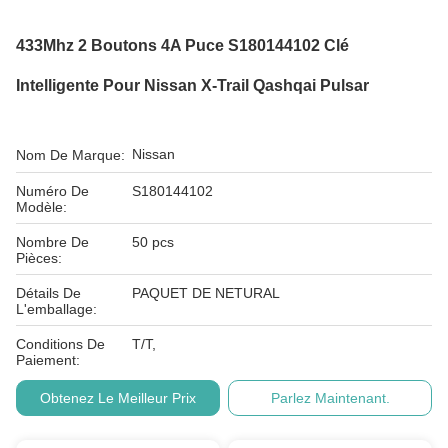
433Mhz 2 Boutons 4A Puce S180144102 Clé
Intelligente Pour Nissan X-Trail Qashqai Pulsar
Nissan
Nom De Marque:
Numéro De
S180144102
Modèle:
Nombre De
50 pcs
Pièces:
Détails De
PAQUET DE NETURAL
L'emballage:
Conditions De
T/T,
Paiement:
Obtenez Le Meilleur Prix
Parlez Maintenant.