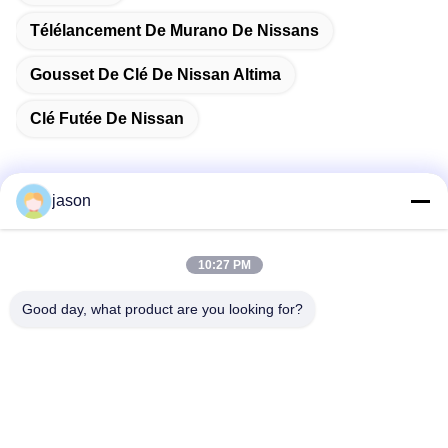
Télélancement De Murano De Nissans
Gousset De Clé De Nissan Altima
Clé Futée De Nissan
jason
Contactez rapidement
10:27 PM
Adresse
Good day, what product are you looking for?
7089 secteur 201101 Changhaï Chine de Zhongchun Rd
Minhang
Téléphone
86-21-59176316
Email