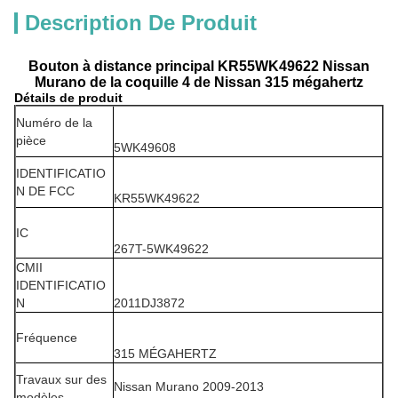
Description De Produit
Bouton à distance principal KR55WK49622 Nissan
Murano de la coquille 4 de Nissan 315 mégahertz
Détails de produit
Numéro de la
pièce
5WK49608
IDENTIFICATIO
N DE FCC
KR55WK49622
IC
267T-5WK49622
CMII
IDENTIFICATIO
N
2011DJ3872
Fréquence
315 MÉGAHERTZ
Travaux sur des
Nissan Murano 2009-2013
modèles