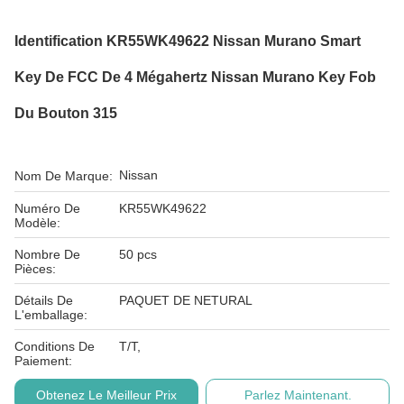
Identification KR55WK49622 Nissan Murano Smart
Key De FCC De 4 Mégahertz Nissan Murano Key Fob
Du Bouton 315
Nissan
Nom De Marque:
Numéro De
KR55WK49622
Modèle:
Nombre De
50 pcs
Pièces:
Détails De
PAQUET DE NETURAL
L'emballage:
Conditions De
T/T,
Paiement:
Obtenez Le Meilleur Prix
Parlez Maintenant.