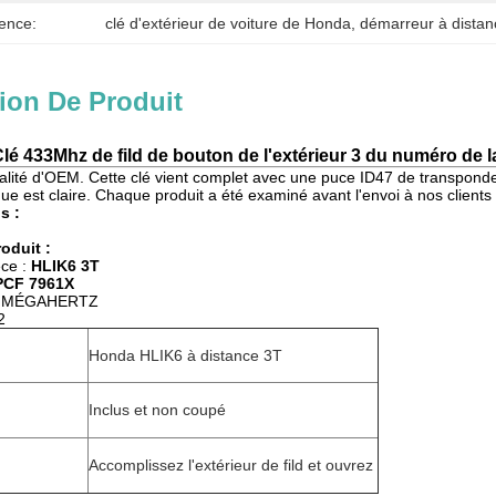
ence:
clé d'extérieur de voiture de Honda
, 
démarreur à distan
ion De Produit
lé 433Mhz de fild de bouton de l'extérieur 3 du numéro de 
ualité d'OEM. Cette clé vient complet avec une puce ID47 de transponde
 est claire. Chaque produit a été examiné avant l'envoi à nos clients p
s :
oduit :
èce :
HLIK6 3T
PCF 7961X
33 MÉGAHERTZ
2
Honda HLIK6 à distance 3T
Inclus et non coupé
Accomplissez l'extérieur de fild et ouvrez