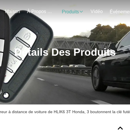
Maison
À Propos De Nous
Vidéo
Produits
Détails Des Produits
eur à distance de voiture de HLIK6 3T Honda, 3 boutonnent la clé fu