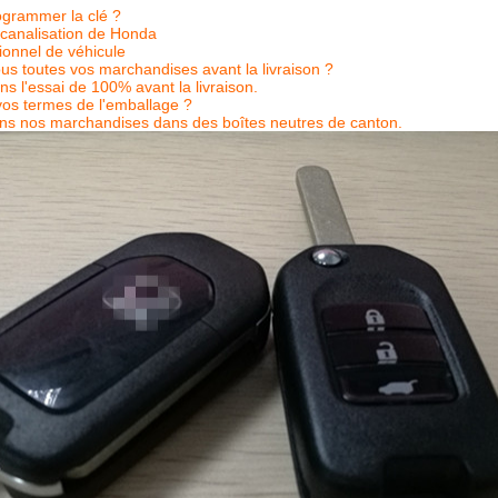
ogrammer la clé ?
canalisation de Honda
ionnel de véhicule
s toutes vos marchandises avant la livraison ?
ns l'essai de 100% avant la livraison.
vos termes de l'emballage ?
ns nos marchandises dans des boîtes neutres de canton.