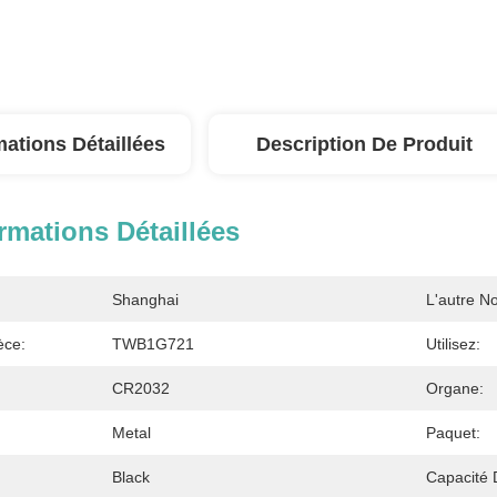
mations Détaillées
Description De Produit
rmations Détaillées
Shanghai
L'autre N
èce:
TWB1G721
Utilisez:
CR2032
Organe:
Metal
Paquet:
Black
Capacité 