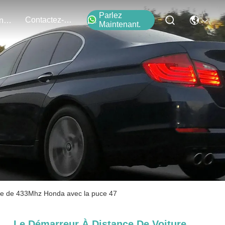
Parlez
Contactez-Nous
Événements
Maintenant.
tée de 433Mhz Honda avec la puce 47
Le Démarreur À Distance De Voiture