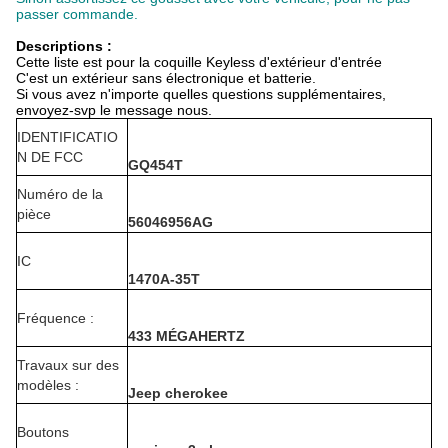
passer commande.
Descriptions :
Cette liste est pour la coquille Keyless d'extérieur d'entrée
C'est un extérieur sans électronique et batterie.
Si vous avez n'importe quelles questions supplémentaires,
envoyez-svp le message nous.
IDENTIFICATIO
N DE FCC
GQ454T
Numéro de la
pièce
56046956AG
IC
1470A-35T
Fréquence :
433 MÉGAHERTZ
Travaux sur des
modèles :
Jeep cherokee
Boutons