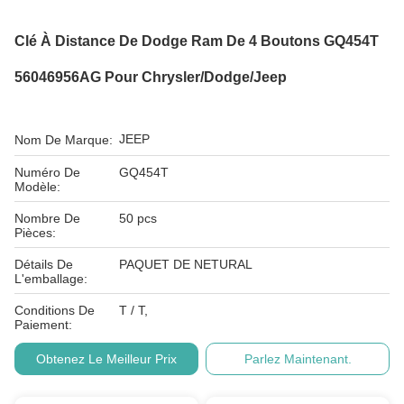
Clé À Distance De Dodge Ram De 4 Boutons GQ454T
56046956AG Pour Chrysler/Dodge/jeep
JEEP
Nom De Marque:
Numéro De
GQ454T
Modèle:
Nombre De
50 pcs
Pièces:
Détails De
PAQUET DE NETURAL
L'emballage:
Conditions De
T / T,
Paiement:
Obtenez Le Meilleur Prix
Parlez Maintenant.