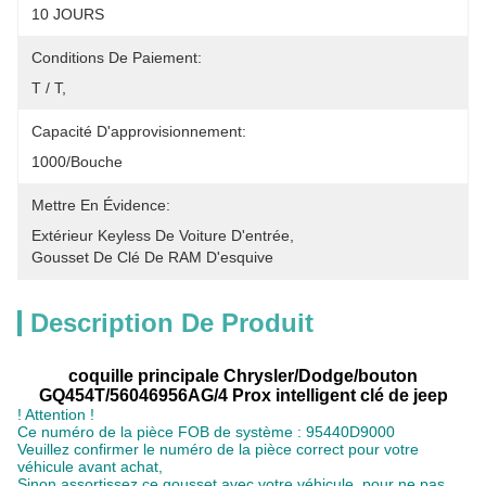
10 JOURS
Conditions De Paiement:
T / T,
Capacité D'approvisionnement:
1000/bouche
Mettre En Évidence:
Extérieur Keyless De Voiture D'entrée
, 
Gousset De Clé De RAM D'esquive
Description De Produit
coquille principale Chrysler/Dodge/bouton
GQ454T/56046956AG/4 Prox intelligent clé de jeep
! Attention !
Ce numéro de la pièce FOB de système : 95440D9000
Veuillez confirmer le numéro de la pièce correct pour votre
véhicule avant achat,
Sinon assortissez ce gousset avec votre véhicule, pour ne pas