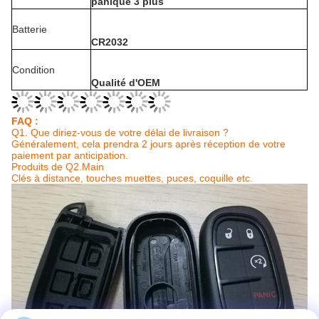
panique 3 plus
Batterie
CR2032
Condition
Qualité d'OEM
FAQ :
Q1. Que diriez-vous de votre délai de livraison ?
Généralement, cela prendra 2 jours après réception de votre
paiement par anticipation.
Produits de Q2.Main
Clés à distance, touches muettes, puces, coquille etc.