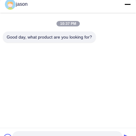
jason
10:37 PM
Good day, what product are you looking for?
Étiquettes:
Clé Futée De Voiture
Extérieur Keyless De Voiture D'entrée
Gousset De Clé De RAM D'esquive
Contactez rapidement
Adresse
7089 secteur 201101 Changhaï Chine de Zhongchun Rd