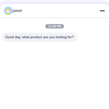
jason
Contactez rapidement
12:28 PM
Adresse
Good day, what product are you looking for?
7089 secteur 201101 Changhaï Chine de Zhongchun Rd
Minhang
Téléphone
86-21-59176316
Email
sales@wekipart.com
Politique en matière de protection de la vie privée
|
Plan du site
|
Bonne qualité de la Chine distance clés de voiture Fournisseur. ©