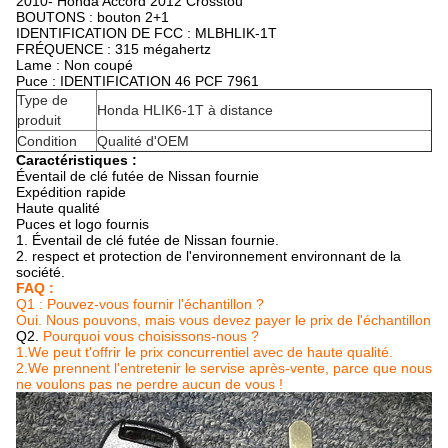
2010- Honda Accord 2012 Crosstou
BOUTONS : bouton 2+1
IDENTIFICATION DE FCC : MLBHLIK-1T
FRÉQUENCE : 315 mégahertz
Lame : Non coupé
Puce : IDENTIFICATION 46 PCF 7961
Type de
Honda HLIK6-1T à distance
produit
Condition
Qualité d'OEM
Caractéristiques :
Éventail de clé futée de Nissan fournie
Expédition rapide
Haute qualité
Puces et logo fournis
1. Éventail de clé futée de Nissan fournie.
2. respect et protection de l'environnement environnant de la
société.
FAQ :
Q1 : Pouvez-vous fournir l'échantillon ?
Oui. Nous pouvons, mais vous devez payer le prix de l'échantillon
Q2.
Pourquoi vous choisissons-nous ?
1.We peut t'offrir le prix concurrentiel avec de haute qualité.
2.We prennent l'entretenir le servise après-vente, parce que nous
ne voulons pas ne perdre aucun de vous !