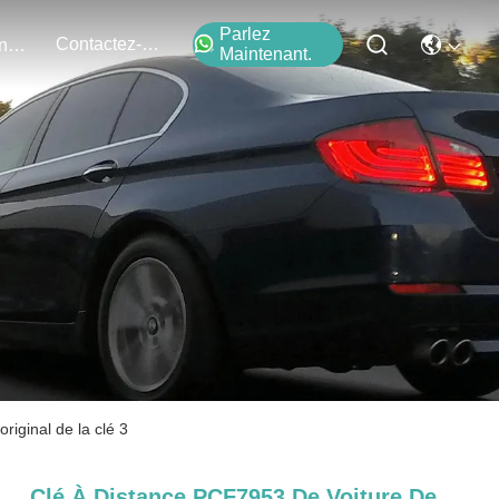
Parlez
Contactez-Nous
Événements
Maintenant.
iginal de la clé 3
Clé À Distance PCF7953 De Voiture De