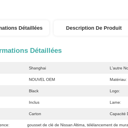
mations Détaillées
Description De Produit
rmations Détaillées
Shanghai
L'autre N
NOUVEL OEM
Matériau:
Black
Logo:
Inclus
Lame:
Carton
Capacité 
ence:
gousset de clé de Nissan Altima
, 
télélancement de mur