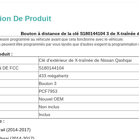
ion De Produit
Bouton à distance de la clé S180144104 3 de X-traînée
besoin programmé au véhicule avant que cela fonctionne avec le véhicule.
 peuvent être programmés par vous tandis que d'autres exigent la programmation di
oduit :
Clé d'extérieur de X-traînée de Nissan Qashqai
N DE FCC
S180144104
433 mégahertz
Bouton 3
PCF7953
Nouvel OEM
Non inclus
Inclus
c :
rail (2014-2017)
hqai (2014-2017)