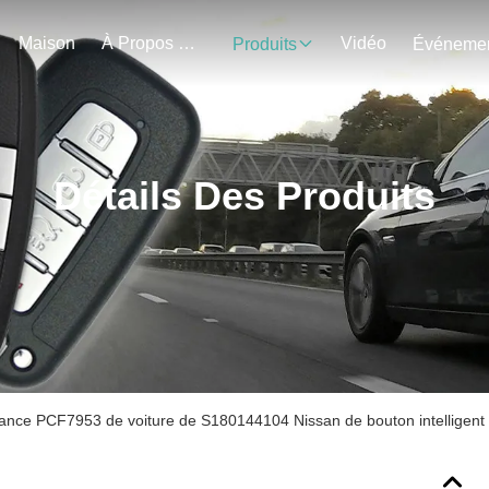
Maison
À Propos De Nous
Vidéo
Produits
Détails Des Produits
tance PCF7953 de voiture de S180144104 Nissan de bouton intelligent or