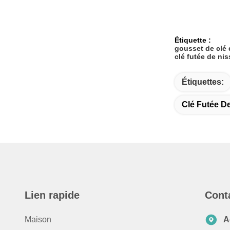
Étiquette :
gousset de clé 
clé futée de ni
Étiquettes:
Clé Futée D
Lien rapide
Cont
Maison
A