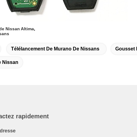
de Nissan Altima
,
ssans
Télélancement De Murano De Nissans
Gousset 
e Nissan
actez rapidement
dresse