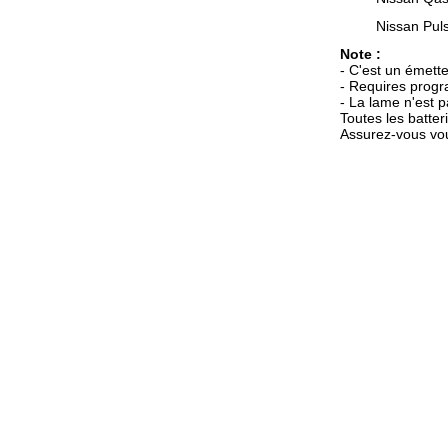
Nissan Pul
Note :
- C'est un émett
- Requires progr
- La lame n'est 
Toutes les batter
Assurez-vous vou