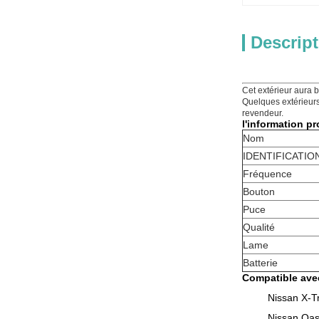
Descript
Cet extérieur aura 
Quelques extérieurs
revendeur.
l'information pr
Nom
IDENTIFICATIO
Fréquence
Bouton
Puce
Qualité
Lame
Batterie
Compatible ave
Nissan X-T
Nissan Qas