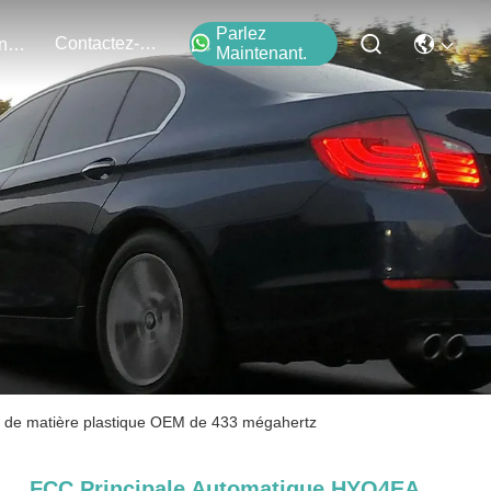
Parlez
Contactez-Nous
Événements
Maintenant.
 de matière plastique OEM de 433 mégahertz
FCC Principale Automatique HYQ4EA