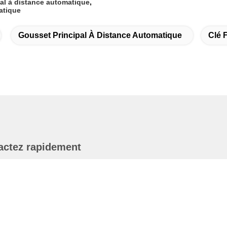
al à distance automatique
,
atique
Gousset Principal À Distance Automatique
Clé 
actez rapidement
dresse
089 secteur 201101 Changhaï Chine de Zhongchun Rd
inhang
éléphone