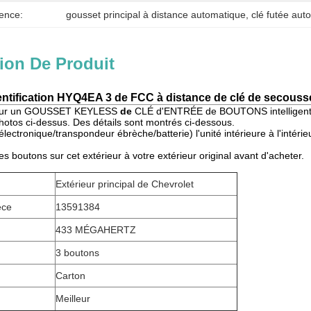
ence:
gousset principal à distance automatique
, 
clé futée aut
ion De Produit
entification HYQ4EA 3 de FCC à distance de clé de seco
t pour un GOUSSET KEYLESS
de
CLÉ d'ENTRÉE de BOUTONS intelligents 
photos ci-dessus. Des détails sont montrés ci-dessous.
électronique/transpondeur ébrèche/batterie) l'unité intérieure à l'intérie
les boutons sur cet extérieur à votre extérieur original avant d'acheter.
Extérieur principal de Chevrolet
èce
13591384
433 MÉGAHERTZ
3 boutons
Carton
Meilleur