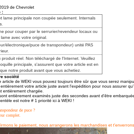
2019 de Chevrolet
 :
 et lame principale non coupée seulement. Internals
s.
me pour couper par le serrurier/revendeur locaux ou
 lame avec votre original.
rieur/électronique/puce de transpondeur) unité PAS
rieur.
 produit réel. Non téléchargé de l'Internet. Veuillez
quille principale, s'assurent que votre article est en
ue notre produit avant que vous achetiez.
re société
e article de WEKI vous pouvez toujours être sûr que vous serez manipulé
tièrement votre article juste avant l'expédition pour nous assurer qu'
st entièrement chargée.
s sont entièrement examinés juste des secondes avant d'être embarqué
ientèle est notre # 1 priorité ici à WEKI !
anspondeur de puce ?
ieur complet.
rmons le paiement, nous arrangerons les marchandises et t'enverrons