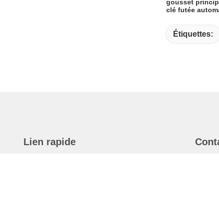
gousset princip
clé futée autom
Étiquettes:
Lien rapide
Cont
Maison
A
7
Produits
M
À Propos De Nous
T
Vidéo