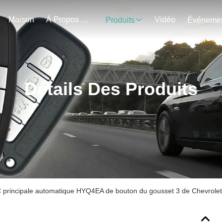
Maison
À Propos De Nous
Vidéo
Produits
Détails Des Produits
 principale automatique HYQ4EA de bouton du gousset 3 de Chevrolet