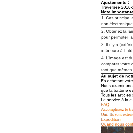
Ajustements :
Traversée 2018-
Note importante
1. Cas principal
non électronique
2. Obtenez la la
pour permuter la
3. Il n'y a (exté
intérieure à l'inté
4. L'image est du
comparer votre co
tant que mêmes q
Au sujet de not
En achetant votr
Nous examinons en
que la batterie e
Tous les article
Le service à la cl
FAQ
Accomplissez le tr
Oui. Ils sont extér
Expédition
Quand nous confi