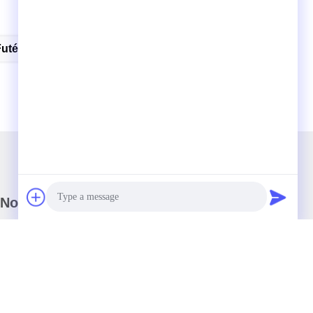
Futée Automatique
Clé De Voiture De Benz
Notre newsletter
Abonnez-vous à notre newsletter pour des réductions et plus
encore.
Photo
Video Call