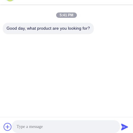
Contactez rapidement
5:41 PM
Adresse
Good day, what product are you looking for?
7089 secteur 201101 Changhaï Chine de Zhongchun Rd
Minhang
Téléphone
86-21-59176316
Email
sales@wekipart.com
Politique en matière de protection de la vie privée
|
Plan du site
|
Bonne qualité de la Chine distance clés de voiture Fournisseur. ©
de Copyright 2018-2026 Weki international trade co.,ltd . Tous
droits réservés.