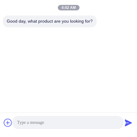
4:42 AM
Good day, what product are you looking for?
Étiquettes:
Clé D'extérieur De Hyundai
Clé Futée De Hyundai
Gousset De Clé D'elantra De Hyundai
Contactez rapidement
Adresse
7089 secteur 201101 Changhaï Chine de Zhongchun Rd
Minhang
Téléphone