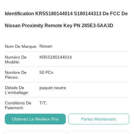
Identification KR5S180144014 S180144313 De FCC De
Nissan Proximity Remote Key PN 285E3-5AA3D
Nissan
Nom De Marque:
Numéro De
KR5S180144014
Modèle:
Nombre De
50 PCs
Pièces:
Détails De
paquet neutre
L'emballage:
Conditions De
T/T,
Paiement:
Obtenez Le Meilleur Prix
Parlez Maintenant.