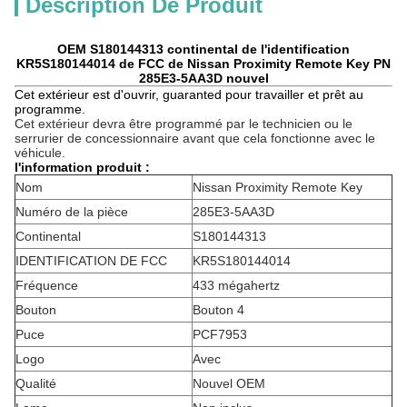
Description De Produit
OEM S180144313 continental de l'identification
KR5S180144014 de FCC de Nissan Proximity Remote Key PN
285E3-5AA3D nouvel
Cet extérieur est d'ouvrir,
guaranted
pour travailler et prêt au
programme.
Cet extérieur devra être programmé par le technicien ou le
serrurier de concessionnaire avant que cela fonctionne avec le
véhicule.
l'information produit :
Nom
Nissan Proximity Remote Key
Numéro de la pièce
285E3-5AA3D
Continental
S180144313
IDENTIFICATION DE FCC
KR5S180144014
Fréquence
433 mégahertz
Bouton
Bouton 4
Puce
PCF7953
Logo
Avec
Qualité
Nouvel OEM