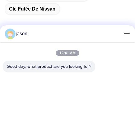
Clé Futée De Nissan
jason
Contactez rapidement
12:41 AM
Adresse
Good day, what product are you looking for?
7089 secteur 201101 Changhaï Chine de Zhongchun Rd
Minhang
Téléphone
86-21-59176316
Email
sales@wekipart.com