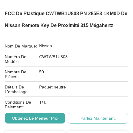
FCC De Plastique CWTWB1U808 PN 285E3-1KM0D De
Nissan Remote Key De Proximité 315 Mégahertz
Nissan
Nom De Marque:
Numéro De
CWTWB1U808
Modèle:
Nombre De
50
Pièces:
Détails De
Paquet neutre
L'emballage:
Conditions De
T/T,
Paiement:
Obtenez Le Meilleur Prix
Parlez Maintenant.