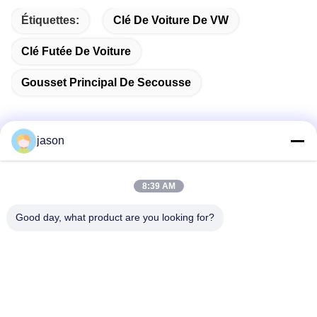
Étiquettes:
Clé De Voiture De VW
Clé Futée De Voiture
Gousset Principal De Secousse
jason
Contactez rapidement
8:39 AM
Adresse
Good day, what product are you looking for?
7089 secteur 201101 Changhaï Chine de Zhongchun Rd
Minhang
Téléphone
86-21-59176316
Email