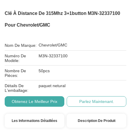
Clé À Distance De 315Mhz 3+1button M3N-32337100
Pour Chevrolet/GMC
Chevrolet/GMC
Nom De Marque:
Numéro De
M3N-32337100
Modèle:
Nombre De
50pcs
Pièces:
Détails De
paquet netural
L'emballage:
Obtenez Le Meilleur Prix
Parlez Maintenant.
Les Informations Détaillées
Description De Produit