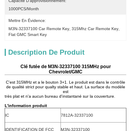
Capacité D'approvisionnement:
1000PCS/Month
Mettre En Évidence:
M3N-32337100 Car Remote Key
, 
315Mhz Car Remote Key
, 
Flat GMC Smart Key
Description De Produit
Clé futée de M3N-32337100 315MHz pour
Chevrolet/GMC
C'est 315MHz et a le bouton 3+1. Le produit est dans le contrôle
de qualité strict pour qualty stable et haut. La surface du modèle
est
très plat et n'a aucun bureau d'instantané sur la couverture.
L'information produit
IC
7812A-32337100
IDENTIFICATION DE FCC
M3N-32337100